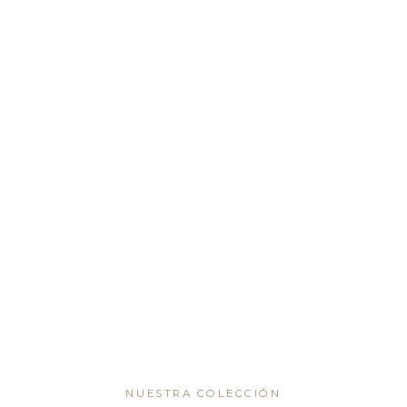
NUESTRA COLECCIÓN