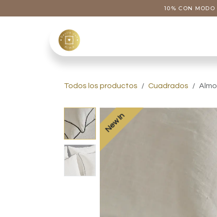
Ir al contenido
10% CON MODO 
Tienda
Categoría
Todos los productos
Cuadrados
Almo
New In