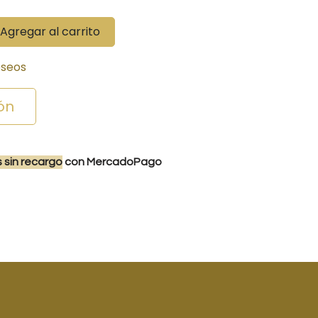
Agregar al carrito
eseos
ón
s
sin recargo
con MercadoPago