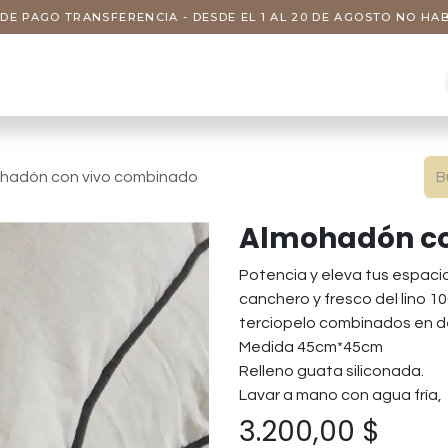
DE PAGO TRANSFERENCIA - DESDE EL 1 AL 20 DE AGOSTO NO H
s
Visitas
Servicios
Nosotros
hadón con vivo combinado
Almohadón co
Potencia y eleva tus espaci
canchero y fresco del lino 
terciopelo combinados en de
Medida 45cm*45cm
Relleno guata siliconada.
Lavar a mano con agua fría,
3.200,00
$