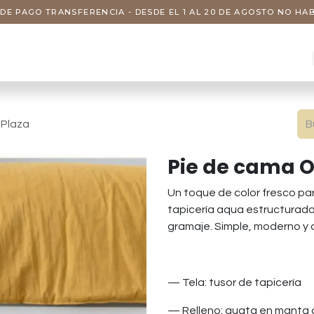
DE PAGO TRANSFERENCIA - DESDE EL 1 AL 20 DE AGOSTO NO H
s
Visitas
Servicios
Nosotros
 Plaza
Pie de cama Os
Un toque de color fresco par
tapicería aqua estructurado
gramaje. Simple, moderno y 
— Tela: tusor de tapicería
— Relleno: guata en manta 