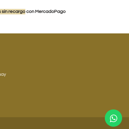
s
sin recargo
con MercadoPago
uay