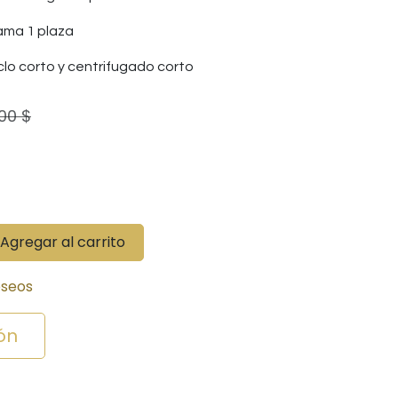
Cama 1 plaza
clo corto y centrifugado corto
,00
$
Agregar al carrito
eseos
ón