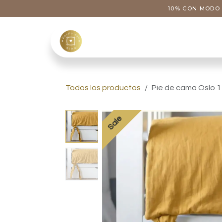
Ir al contenido
10% CON MODO 
Tienda
Categoría
Todos los productos
Pie de cama Oslo 1
Sale