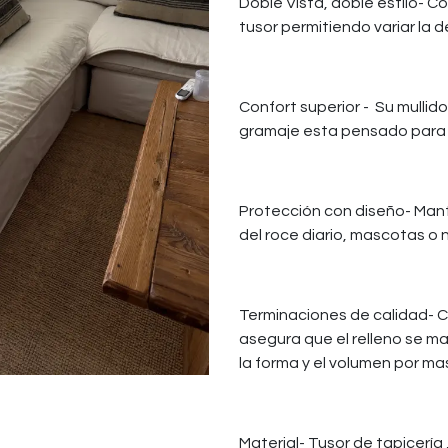
Doble Vista, doble estilo- 
tusor permitiendo variar la d
Confort superior - Su mullid
gramaje esta pensado para b
Protección con diseño- Mante
del roce diario, mascotas o n
Terminaciones de calidad- 
asegura que el relleno se m
la forma y el volumen por m
Material- Tusor de tapicería