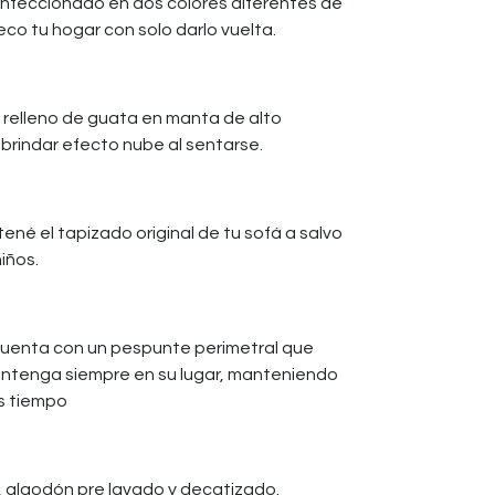
Confeccionado en dos colores diferentes de
eco tu hogar con solo darlo vuelta.
o relleno de guata en manta de alto
rindar efecto nube al sentarse.
né el tapizado original de tu sofá a salvo
iños.
Cuenta con un pespunte perimetral que
antenga siempre en su lugar, manteniendo
as tiempo
 , algodón pre lavado y decatizado.