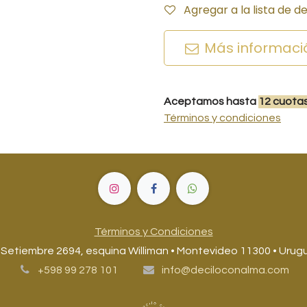
Agregar a la lista de d
Más informaci
Aceptamos hasta
12
cuota
Términos y condiciones
Términos y Condiciones
 Setiembre 2694, esquina Williman • Montevideo 11300 • Urug
+598 99 278 101
info@deciloconalma.com