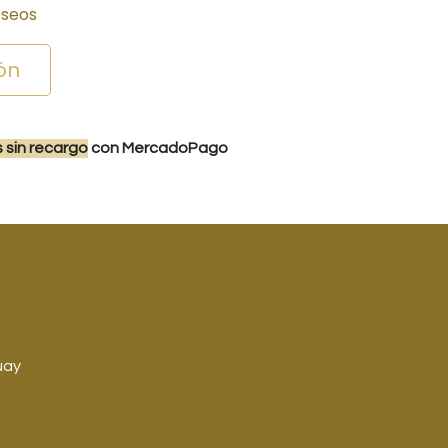
eseos
ón
s
sin recargo
con MercadoPago
uay