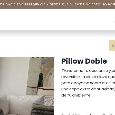
DE PAGO TRANSFERENCIA - DESDE EL 1 AL 20 DE AGOSTO NO H
s
Visitas
Servicios
Nosotros
Pillow Doble
Transforma tu descanso y pr
reversible, la pieza clave q
para apoyarse sobre el asient
una capa extra de suavidad,
de tu ambiente.