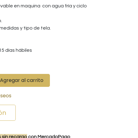
vable en maquina con agua fría y ciclo
.
medidas y tipo de tela.
5 días hábiles
Agregar al carrito
eseos
ón
s
sin recargo
con MercadoPago