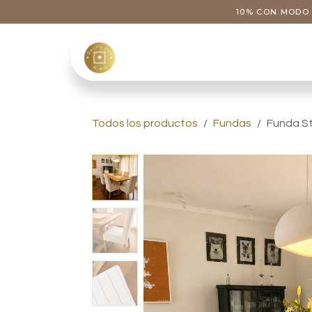
Ir al contenido
10% CON MODO 
Tienda
Categoría
Todos los productos
Fundas
Funda St