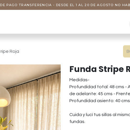
DE PAGO TRANSFERENCIA - DESDE EL 1 AL 20 DE AGOSTO NO H
s
Visitas
Servicios
Nosotros
ripe Roja
Funda Stripe 
Medidas-
Profundidad total: 48 cms - A
de adelante: 45 cms - Frente
Profundidad asiento: 40 cms
Cuida y lucí tus sillas al mi
fundas.