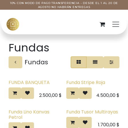
Ir al contenido
10% CON MODO DE PAGO TRANSFERENCIA - DESDE EL 1 AL 20 DE
AGOSTO NO HABRÁN ENTREGAS
Fundas
Fundas
FUNDA BANQUETA
Funda Stripe Roja
2.500,00
$
4.500,00
$
Funda Lino Kanvas
Funda Tusor Multirayas
Petrol
1.700,00
$